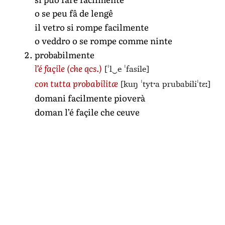
o se peu fâ de lengê
il vetro si rompe facilmente
o veddro o se rompe comme ninte
probabilmente
[ˈl‿e ˈfasile]
l’é façile
(che qcs.)
[kuŋ ˈtytˑa prubabiliˈtɛː]
con tutta probabilitæ
domani facilmente pioverà
doman l’é façile che ceuve