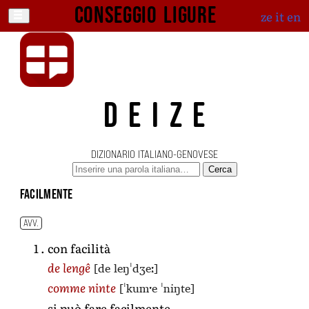
Conseggio ligure
ze
it
en
DEIZE
DIZIONARIO ITALIANO-GENOVESE
Cerca
facilmente
AVV.
con facilità
[de leŋˈdʒeː]
de lengê
[ˈkumˑe ˈniŋte]
comme ninte
si può fare facilmente