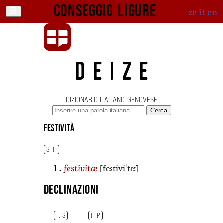
Conseggio ligure
ze
it
en
DEIZE
DIZIONARIO ITALIANO-GENOVESE
Cerca
festività
S. F.
[festiviˈtɛː]
festivitæ
Declinazioni
F. S
F. P