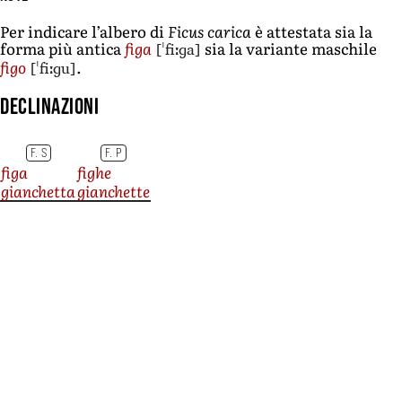
Per indicare l’albero di
Ficus carica
è attestata sia la
[ˈfiːɡa]
forma più antica
figa
sia la variante maschile
[ˈfiːɡu]
figo
.
Declinazioni
F. S
F. P
figa
fighe
gianchetta
gianchette