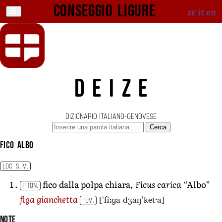
Conseggio ligure
ze
it
en
DEIZE
DIZIONARIO ITALIANO-GENOVESE
Cerca
fico albo
LOC. S. M.
fico dalla polpa chiara,
Ficus carica
“Albo”
FITON.
[ˈfiːɡa dʒaŋˈketˑa]
figa gianchetta
FEM.
Note