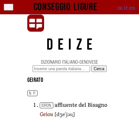
Conseggio ligure
ze
it
en
DEIZE
DIZIONARIO ITALIANO-GENOVESE
Cerca
Geirato
N. P.
affluente del Bisagno
IDRON.
[dʒeˈjɔu̯]
Geiou