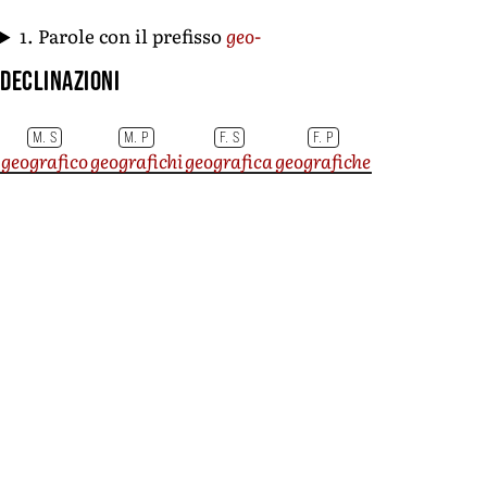
1. Parole con il prefisso
geo-
Declinazioni
M. S
M. P
F. S
F. P
geografico
geografichi
geografica
geografiche