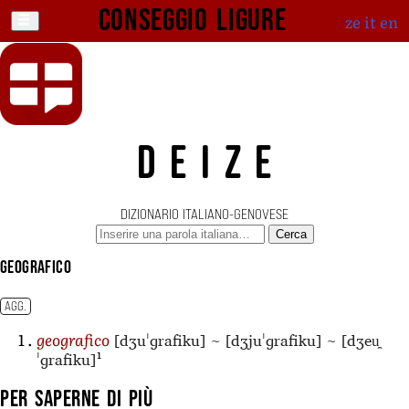
Conseggio ligure
ze
it
en
DEIZE
DIZIONARIO ITALIANO-GENOVESE
Cerca
geografico
AGG.
[dʒuˈɡrafiku]
~
[dʒjuˈɡrafiku]
~
[dʒeu̯
geografico
1
ˈɡrafiku]
Per saperne di più