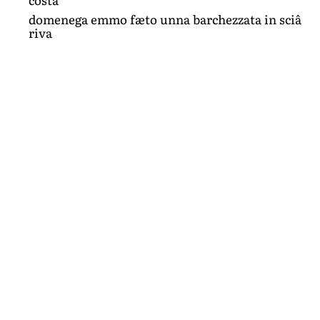
domenega emmo fæto unna barchezzata in sciâ
riva