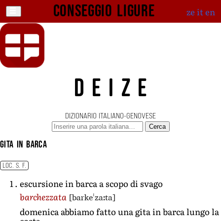
Conseggio ligure
ze
it
en
DEIZE
DIZIONARIO ITALIANO-GENOVESE
Cerca
gita in barca
LOC. S. F.
escursione in barca a scopo di svago
[barkeˈzaːta]
barchezzata
domenica abbiamo fatto una gita in barca lungo la
costa