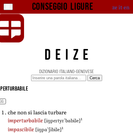
Conseggio ligure
ze
it
en
DEIZE
DIZIONARIO ITALIANO-GENOVESE
Cerca
mperturbabile
GG.
che non si lascia turbare
1
[iŋpɛrtyrˈbabile]
imperturbabile
1
[iŋpaˈʃibile]
impascibile