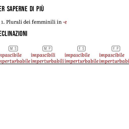
er saperne di più
1. Plurali dei femminili in
-e
eclinazioni
M. S
M. P
F. S
F. P
mpascibile
impascibili
impascibile
impascibile
mperturbabile
imperturbabili
imperturbabile
imperturbabi