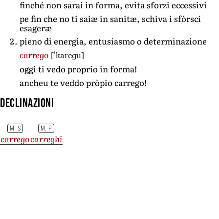
finché non sarai in forma, evita sforzi eccessivi
pe fin che no ti saiæ in sanitæ, schiva i sfòrsci
esageræ
pieno di energia, entusiasmo o determinazione
[ˈkareɡu]
carrego
oggi ti vedo proprio in forma!
ancheu te veddo pròpio carrego!
Declinazioni
M. S
M. P
carrego
carreghi