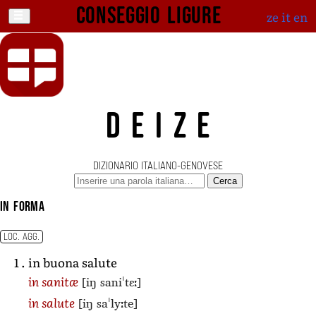
Conseggio ligure
ze
it
en
DEIZE
DIZIONARIO ITALIANO-GENOVESE
Cerca
in forma
LOC. AGG.
in buona salute
[iŋ saniˈtɛː]
in sanitæ
[iŋ saˈlyːte]
in salute