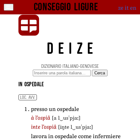
Conseggio ligure
ze
it
en
DEIZE
DIZIONARIO ITALIANO-GENOVESE
Cerca
in ospedale
LOC. AVV.
presso un ospedale
[a l‿usˈpjaː]
à l’ospiâ
[iŋte l‿usˈpjaː]
inte l’ospiâ
lavora in ospedale come infermiere