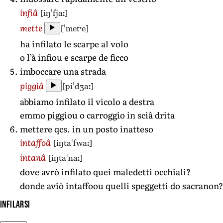
[iŋˈfjaː]
infiâ
[ˈmetˑe]
mette
ha infilato le scarpe al volo
o l’à infiou e scarpe de ficco
imboccare una strada
[piˈdʒaː]
piggiâ
abbiamo infilato il vicolo a destra
emmo piggiou o carroggio in sciâ drita
mettere qcs. in un posto inatteso
[iŋtaˈfwaː]
intaffoâ
[iŋtaˈnaː]
intanâ
dove avrò infilato quei maledetti occhiali?
donde aviò intaffoou quelli speggetti do sacranon?
infilarsi