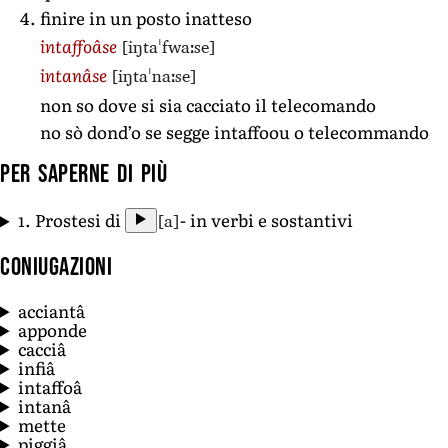
finire in un posto inatteso
[iŋtaˈfwaːse]
intaffoâse
[iŋtaˈnaːse]
intanâse
non so dove si sia cacciato il telecomando
no sò dond’o se segge intaffoou o telecommando
Per saperne di più
[a]
1. Prostesi di
- in verbi e sostantivi
Coniugazioni
acciantâ
apponde
cacciâ
infiâ
intaffoâ
intanâ
mette
piggiâ