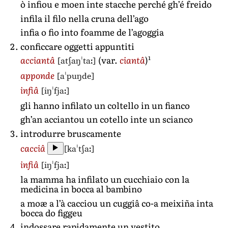
ò infiou e moen inte stacche perché gh’é freido
infila il filo nella cruna dell’ago
infia o fio into foamme de l’agoggia
conficcare oggetti appuntiti
1
[atʃaŋˈtaː]
acciantâ
(var.
ciantâ
)
[aˈpuŋde]
apponde
[iŋˈfjaː]
infiâ
gli hanno infilato un coltello in un fianco
gh’an acciantou un cotello inte un scianco
introdurre bruscamente
[kaˈtʃaː]
cacciâ
[iŋˈfjaː]
infiâ
la mamma ha infilato un cucchiaio con la
medicina in bocca al bambino
a moæ a l’à cacciou un cuggiâ co-a meixiña inta
bocca do figgeu
indossare rapidamente un vestito