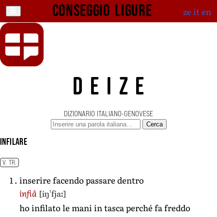
Conseggio ligure
ze
it
en
DEIZE
DIZIONARIO ITALIANO-GENOVESE
Cerca
infilare
V. TR.
inserire facendo passare dentro
[iŋˈfjaː]
infiâ
ho infilato le mani in tasca perché fa freddo