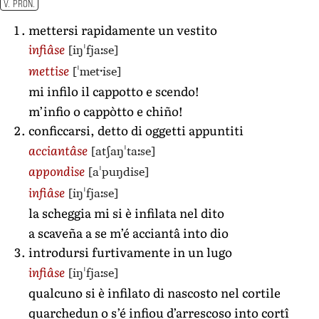
V. PRON.
mettersi rapidamente un vestito
[iŋˈfjaːse]
infiâse
[ˈmetˑise]
mettise
mi infilo il cappotto e scendo!
m’infio o cappòtto e chiño!
conficcarsi, detto di oggetti appuntiti
[atʃaŋˈtaːse]
acciantâse
[aˈpuŋdise]
appondise
[iŋˈfjaːse]
infiâse
la scheggia mi si è infilata nel dito
a scaveña a se m’é acciantâ into dio
introdursi furtivamente in un lugo
[iŋˈfjaːse]
infiâse
qualcuno si è infilato di nascosto nel cortile
quarchedun o s’é infiou d’arrescoso into cortî