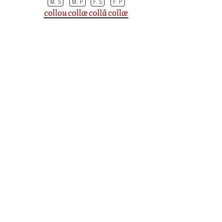
M. S
M. P
F. S
F. P
collou
collæ
collâ
collæ