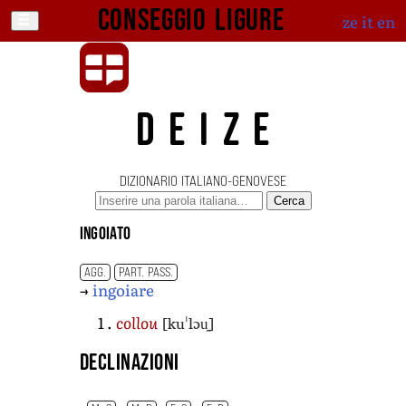
Conseggio ligure
ze
it
en
DEIZE
DIZIONARIO ITALIANO-GENOVESE
Cerca
ingoiato
AGG.
PART. PASS.
→
ingoiare
[kuˈlɔu̯]
collou
Declinazioni