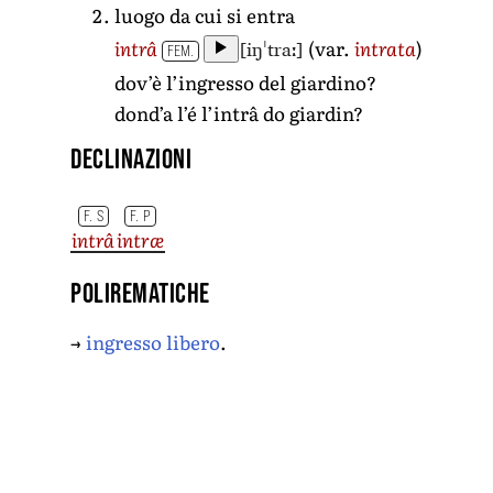
luogo da cui si entra
[iŋˈtraː]
intrâ
(var.
intrata
)
FEM.
dov’è l’ingresso del giardino?
dond’a l’é l’intrâ do giardin?
Declinazioni
F. S
F. P
intrâ
intræ
Polirematiche
→
ingresso libero
.