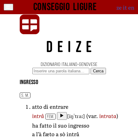
Conseggio ligure
ze
it
en
DEIZE
DIZIONARIO ITALIANO-GENOVESE
Cerca
ingresso
S. M.
atto di entrare
[iŋˈtraː]
intrâ
(var.
intrata
)
FEM.
ha fatto il suo ingresso
a l’à fæto a sò intrâ