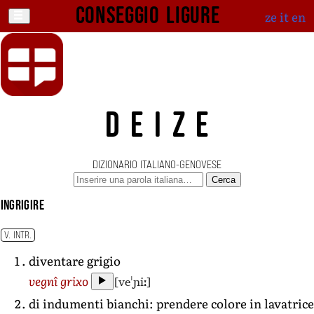
Conseggio ligure
ze
it
en
DEIZE
DIZIONARIO ITALIANO-GENOVESE
Cerca
ingrigire
V. INTR.
diventare grigio
[veˈɲiː]
vegnî grixo
di indumenti bianchi: prendere colore in lavatrice