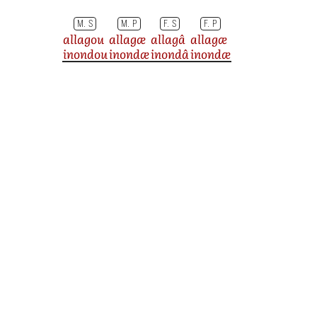
M. S
M. P
F. S
F. P
allagou
allagæ
allagâ
allagæ
inondou
inondæ
inondâ
inondæ