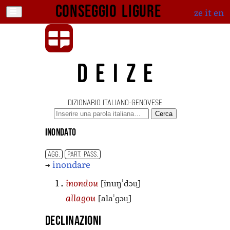
Conseggio ligure
ze
it
en
DEIZE
DIZIONARIO ITALIANO-GENOVESE
Cerca
inondato
AGG.
PART. PASS.
→
inondare
[inuŋˈdɔu̯]
inondou
[alaˈɡɔu̯]
allagou
Declinazioni