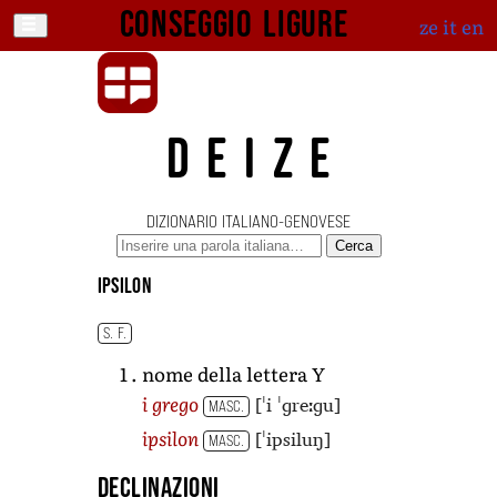
Conseggio ligure
ze
it
en
DEIZE
DIZIONARIO ITALIANO-GENOVESE
Cerca
ipsilon
S. F.
nome della lettera Y
[ˈi ˈɡreːɡu]
i grego
MASC.
[ˈipsiluŋ]
ipsilon
MASC.
Declinazioni