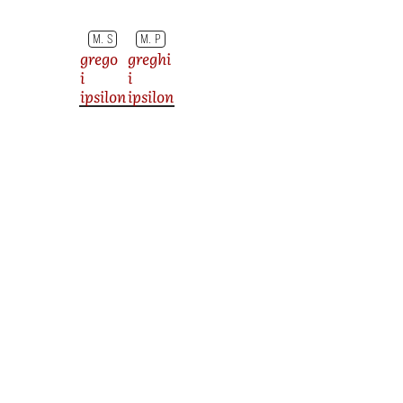
M. S
M. P
grego
greghi
i
i
ipsilon
ipsilon