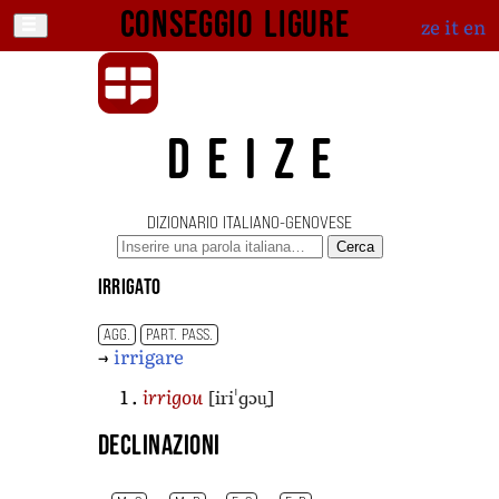
Conseggio ligure
ze
it
en
DEIZE
DIZIONARIO ITALIANO-GENOVESE
Cerca
irrigato
AGG.
PART. PASS.
→
irrigare
[iriˈɡɔu̯]
irrigou
Declinazioni