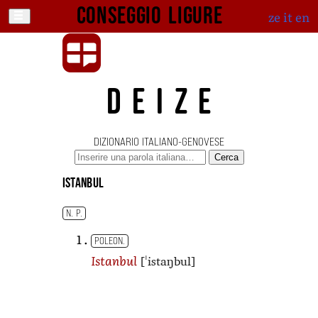
Conseggio ligure
ze
it
en
DEIZE
DIZIONARIO ITALIANO-GENOVESE
Cerca
Istanbul
N. P.
POLEON.
[ˈistaŋbul]
Istanbul