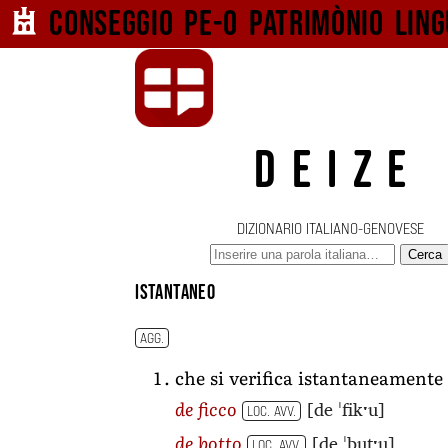
Conseggio pe-o
patrimònio ling
DEIZE
DIZIONARIO ITALIANO-GENOVESE
Cerca
istantaneo
AGG.
che si verifica istantaneamente
[de ˈfikˑu]
de ficco
LOC. AVV.
[de ˈbutˑu]
de botto
LOC. AVV.