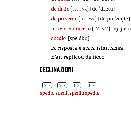
[de ˈdriːtu]
de drito
LOC. AVV.
[de preˈzeŋte]
de presente
LOC. AVV.
[iŋ ˈʃuː
in sciô momento
LOC. AVV.
[speˈdiːu]
spedio
la risposta è stata istantanea
n’an replicou de ficco
Declinazioni
M. S
M. P
F. S
F. P
spedio
spedii
spedia
spedie