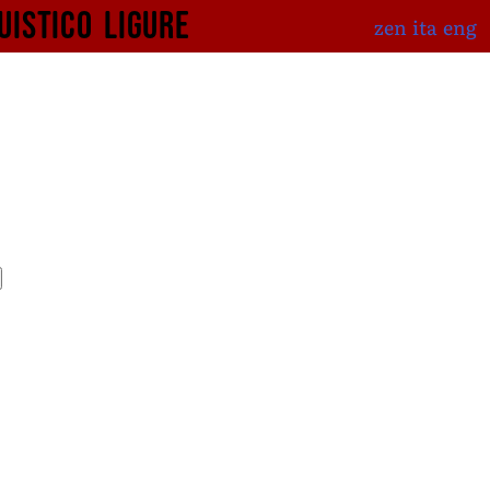
uistico
ligure
zen
ita
eng