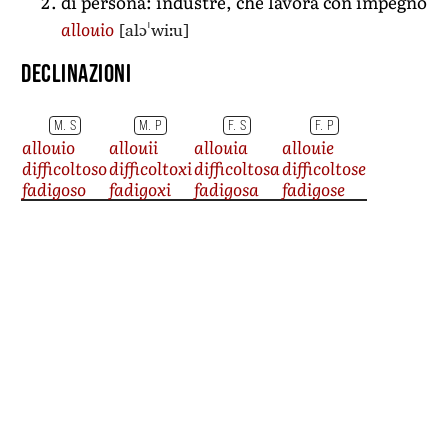
di persona: industre, che lavora con impegno
[alɔˈwiːu]
allouio
Declinazioni
M. S
M. P
F. S
F. P
allouio
allouii
allouia
allouie
difficoltoso
difficoltoxi
difficoltosa
difficoltose
fadigoso
fadigoxi
fadigosa
fadigose