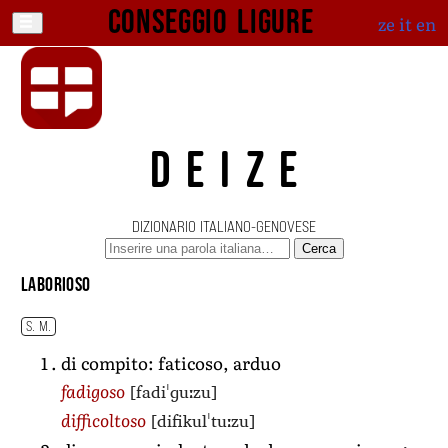
Conseggio ligure
ze
it
en
DEIZE
DIZIONARIO ITALIANO-GENOVESE
Cerca
laborioso
S. M.
di compito: faticoso, arduo
[fadiˈɡuːzu]
fadigoso
[difikulˈtuːzu]
difficoltoso