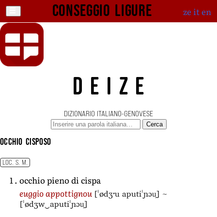
Conseggio ligure
ze
it
en
DEIZE
DIZIONARIO ITALIANO-GENOVESE
Cerca
occhio cisposo
LOC. S. M.
occhio pieno di cispa
[ˈødʒˑu aputiˈɲɔu̯]
~
euggio appottignou
[ˈødʒw‿aputiˈɲɔu̯]