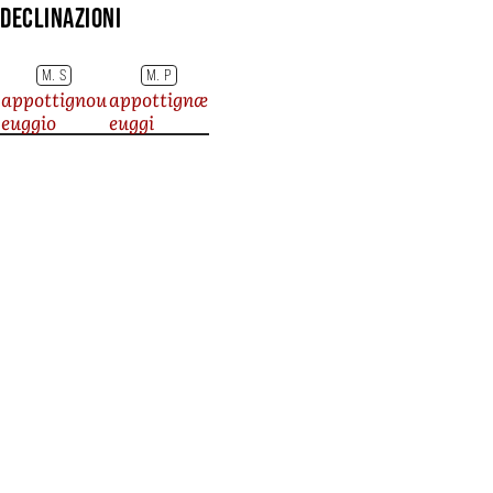
Declinazioni
M. S
M. P
appottignou
appottignæ
euggio
euggi