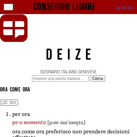
Conseggio ligure
ze
it
en
DEIZE
DIZIONARIO ITALIANO-GENOVESE
Cerca
ora come ora
LOC. AVV.
per ora
[pɔw muˈmeŋtu]
pe-o momento
ora come ora preferisco non prendere decisioni
affrettate