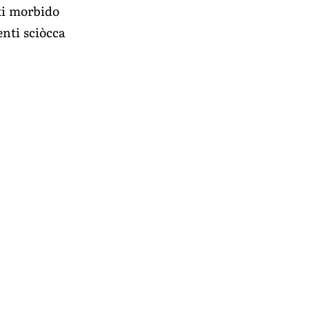
ti morbido
enti sciòcca