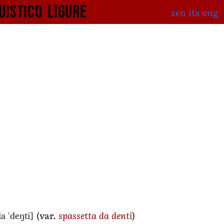
uistico
ligure
zen
ita
eng
da ˈdeŋti]
(var.
spassetta da denti
)