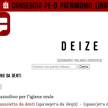
Conseggio pe-o
patrimònio ling
DEIZE
DIZIONARIO ITALIANO-GENOVESE
Cerca
ino da denti
.
azzolino per l’igiene orale
[spaˈswjetˑa da ˈdeŋti]
~
[spasuˈjetˑa 
assoietta da denti