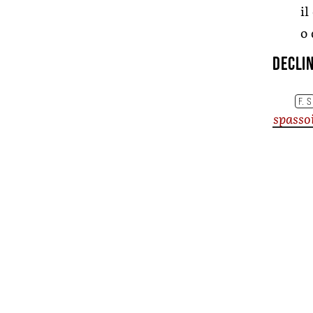
il
o 
Declin
F. S
spasso