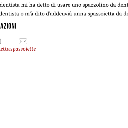
 dentista mi ha detto di usare uno spazzolino da den
dentista o m’à dito d’addeuviâ unna spassoietta da d
azioni
F. P
ietta
spassoiette