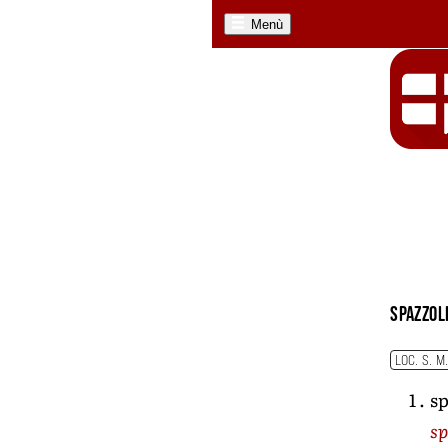
Menù
spazzol
LOC. S. M
sp
sp