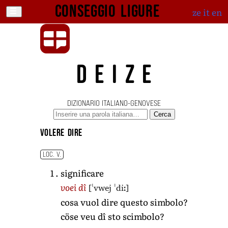
Conseggio ligure
ze
it
en
DEIZE
DIZIONARIO ITALIANO-GENOVESE
Cerca
volere dire
LOC. V.
significare
[ˈvwej ˈdiː]
voei dî
cosa vuol dire questo simbolo?
cöse veu dî sto scimbolo?