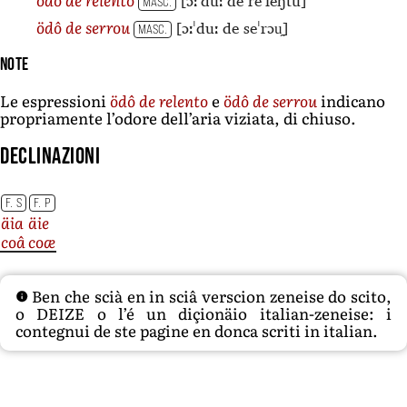
[ɔːˈduː de reˈleŋtu]
MASC.
[ɔːˈduː de seˈrɔu̯]
ödô de serrou
MASC.
Note
Le espressioni
ödô de relento
e
ödô de serrou
indicano
propriamente l’odore dell’aria viziata, di chiuso.
Declinazioni
F. S
F. P
äia
äie
coâ
coæ
Ben che scià en in sciâ verscion zeneise do scito,
o DEIZE o l’é un diçionäio italian-zeneise: i
contegnui de ste pagine en donca scriti in italian.