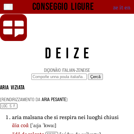
Conseggio ligure
ze
it
en
DEIZE
DIÇIONÄIO ITALIAN-ZENEISE
Çercâ
aria viziata
(REINDIRIZZAMENTO DA
ARIA PESANTE
)
LOC. S. F.
aria malsana che si respira nei luoghi chiusi
[ˈaːja ˈkwaː]
äia coâ
ödô de relento