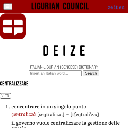
Ligurian Council
ze
it
en
DEIZE
ITALIAN-LIGURIAN (GENOESE) DICTIONARY
Search
centralizzare
V. TR.
concentrare in un singolo punto
1
[seŋtraliˈzaː]
~
[tʃeŋtraliˈzaː]
çentralizzâ
il governo vuole centralizzare la gestione delle
scuole