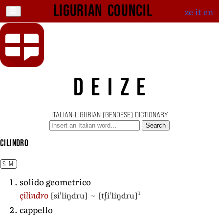
Ligurian Council
ze
it
en
DEIZE
ITALIAN-LIGURIAN (GENOESE) DICTIONARY
Search
cilindro
S. M.
solido geometrico
1
[siˈliŋdru]
~
[tʃiˈliŋdru]
çilindro
cappello