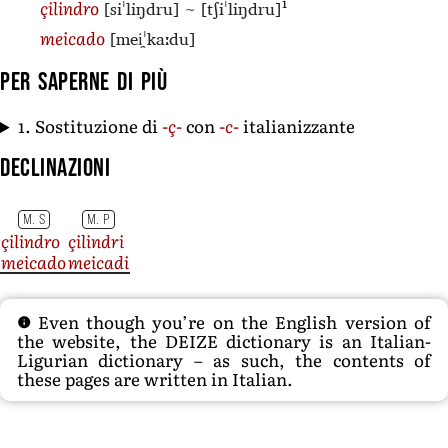
1
[siˈliŋdru]
~
[tʃiˈliŋdru]
çilindro
[mei̯ˈkaːdu]
meicado
Per saperne di più
1. Sostituzione di
-ç-
con
-c-
italianizzante
Declinazioni
M. S
M. P
çilindro
çilindri
meicado
meicadi
Even though you’re on the English version of
the website, the DEIZE dictionary is an Italian-
Ligurian dictionary – as such, the contents of
these pages are written in Italian.