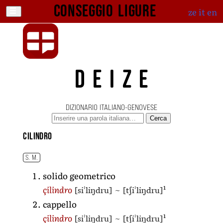
Conseggio ligure
ze
it
en
DEIZE
DIZIONARIO ITALIANO-GENOVESE
Cerca
cilindro
S. M.
solido geometrico
1
[siˈliŋdru]
~
[tʃiˈliŋdru]
çilindro
cappello
1
[siˈliŋdru]
~
[tʃiˈliŋdru]
çilindro