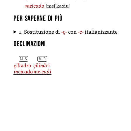
[mei̯ˈkaːdu]
meicado
Per saperne di più
1. Sostituzione di
-ç-
con
-c-
italianizzante
Declinazioni
M. S
M. P
çilindro
çilindri
meicado
meicadi