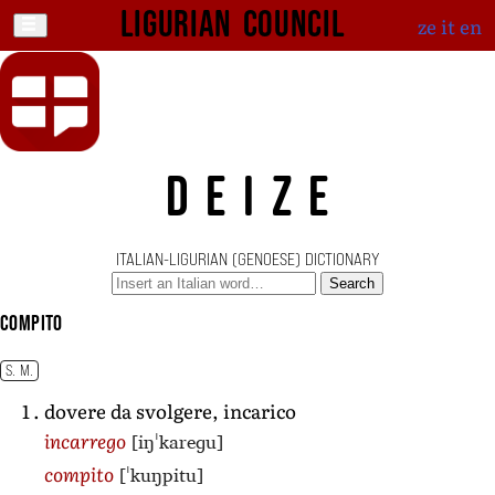
Ligurian Council
ze
it
en
DEIZE
ITALIAN-LIGURIAN (GENOESE) DICTIONARY
Search
compito
S. M.
dovere da svolgere, incarico
[iŋˈkareɡu]
incarrego
[ˈkuŋpitu]
compito