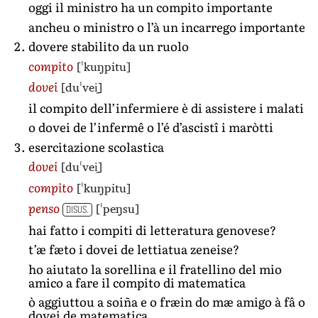
oggi il ministro ha un compito importante
ancheu o ministro o l’à un incarrego importante
dovere stabilito da un ruolo
[ˈkuŋpitu]
compito
[duˈvei̯]
dovei
il compito dell’infermiere è di assistere i malati
o dovei de l’infermê o l’é d’ascistî i maròtti
esercitazione scolastica
[duˈvei̯]
dovei
[ˈkuŋpitu]
compito
[ˈpeŋsu]
penso
DISUS.
hai fatto i compiti di letteratura genovese?
t’æ fæto i dovei de lettiatua zeneise?
ho aiutato la sorellina e il fratellino del mio
amico a fare il compito di matematica
ò aggiuttou a soiña e o fræin do mæ amigo à fâ o
dovei de matematica