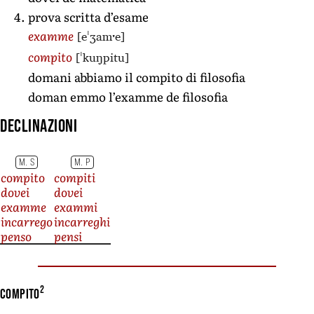
prova scritta d’esame
[eˈʒamˑe]
examme
[ˈkuŋpitu]
compito
domani abbiamo il compito di filosofia
doman emmo l’examme de filosofia
Declinazioni
M. S
M. P
compito
compiti
dovei
dovei
examme
exammi
incarrego
incarreghi
penso
pensi
2
compito