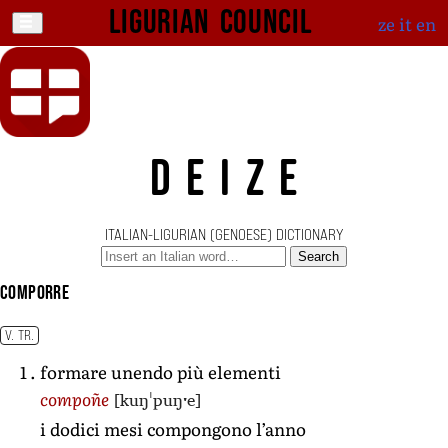
Ligurian Council
ze
it
en
DEIZE
ITALIAN-LIGURIAN (GENOESE) DICTIONARY
Search
comporre
V. TR.
formare unendo più elementi
[kuŋˈpuŋˑe]
compoñe
i dodici mesi compongono l’anno