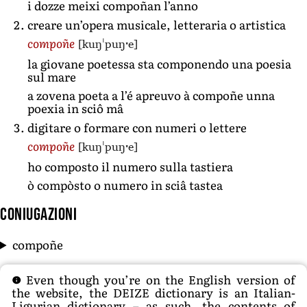
i dozze meixi compoñan l’anno
creare un’opera musicale, letteraria o artistica
[kuŋˈpuŋˑe]
compoñe
la giovane poetessa sta componendo una poesia
sul mare
a zovena poeta a l’é apreuvo à compoñe unna
poexia in sciô mâ
digitare o formare con numeri o lettere
[kuŋˈpuŋˑe]
compoñe
ho composto il numero sulla tastiera
ò compòsto o numero in sciâ tastea
Coniugazioni
compoñe
Even though you’re on the English version of
the website, the DEIZE dictionary is an Italian-
Ligurian dictionary – as such, the contents of