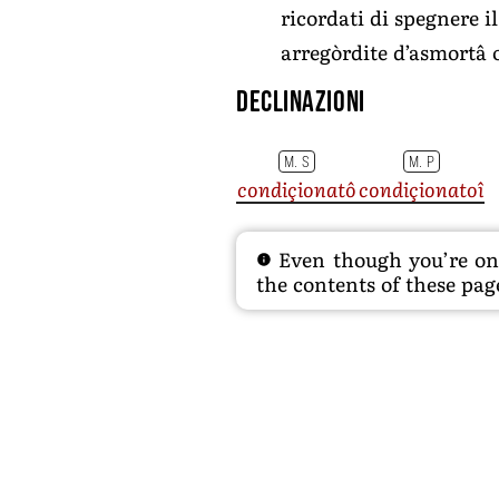
ricordati di spegnere 
arregòrdite d’asmortâ 
Declinazioni
M. S
M. P
condiçionatô
condiçionatoî
Even though you’re on t
the contents of these page