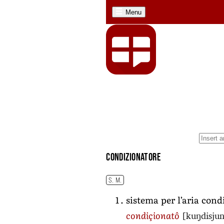
Menu
condizionatore
S. M.
sistema per l’aria cond
[kuŋdisjun
condiçionatô