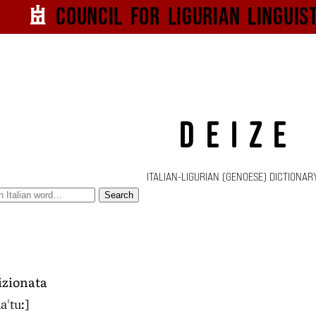
Council for
Ligurian
Linguis
DEIZE
ITALIAN-LIGURIAN (GENOESE) DICTIONAR
Search
izionata
aˈtuː]