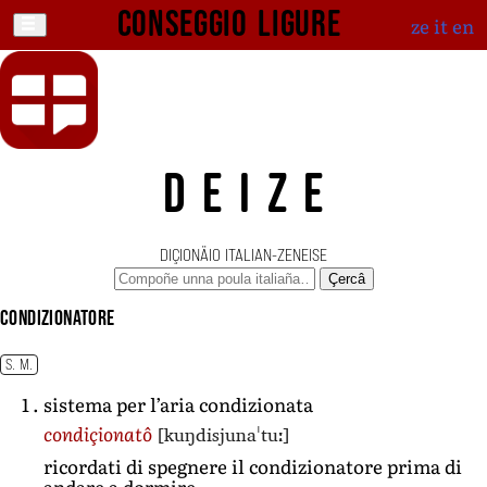
Conseggio ligure
ze
it
en
DEIZE
DIÇIONÄIO ITALIAN-ZENEISE
Çercâ
condizionatore
S. M.
sistema per l’aria condizionata
[kuŋdisjunaˈtuː]
condiçionatô
ricordati di spegnere il condizionatore prima di
andare a dormire