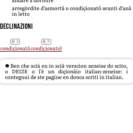
arregòrdite d’asmortâ o condiçionatô avanti d’anâ
in letto
Declinazioni
M. S
M. P
condiçionatô
condiçionatoî
Ben che scià en in sciâ verscion zeneise do scito,
o DEIZE o l’é un diçionäio italian-zeneise: i
contegnui de ste pagine en donca scriti in italian.