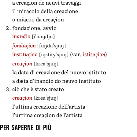
a creaçion de neuvi travaggi
il miracolo della creazione
o miacoo da creaçion
fondazione, avvio
[iˈnaŋdju]
inandio
[fuŋdaˈsjuŋ]
fondaçion
1
[iŋstityˈsjuŋ]
instituçion
(var.
istituçion
)
[kreaˈsjuŋ]
creaçion
la data di creazione del nuovo istituto
a dæta d’inandio do neuvo instituto
ciò che è stato creato
[kreaˈsjuŋ]
creaçion
l’ultima creazione dell’artista
l’urtima creaçion de l’artista
Per saperne di più