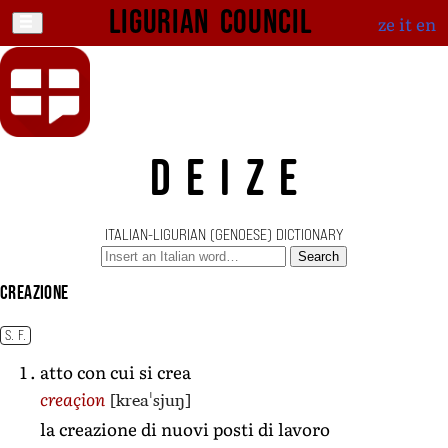
Ligurian Council
ze
it
en
DEIZE
ITALIAN-LIGURIAN (GENOESE) DICTIONARY
Search
creazione
S. F.
atto con cui si crea
[kreaˈsjuŋ]
creaçion
la creazione di nuovi posti di lavoro