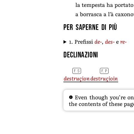
la tempesta ha portato
a borrasca a l’à caxono
Per saperne di più
1. Prefissi
de-
,
des-
e
re-
Declinazioni
F. S
F. P
destruçion
destruçioin
Even though you’re on t
the contents of these page