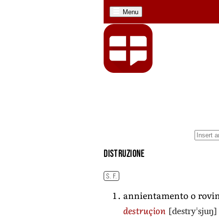
Menu
distruzione
S. F.
annientamento o rovina
[destryˈsjuŋ]
destruçion