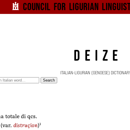
Council for
Ligurian
Linguis
DEIZE
ITALIAN-LIGURIAN (GENOESE) DICTIONAR
Search
 totale di qcs.
1
(var.
distruçion
)