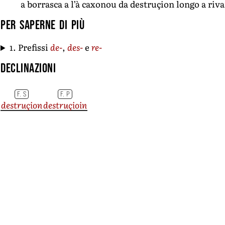
a borrasca a l’à caxonou da destruçion longo a riva
Per saperne di più
1. Prefissi
de-
,
des-
e
re-
Declinazioni
F. S
F. P
destruçion
destruçioin