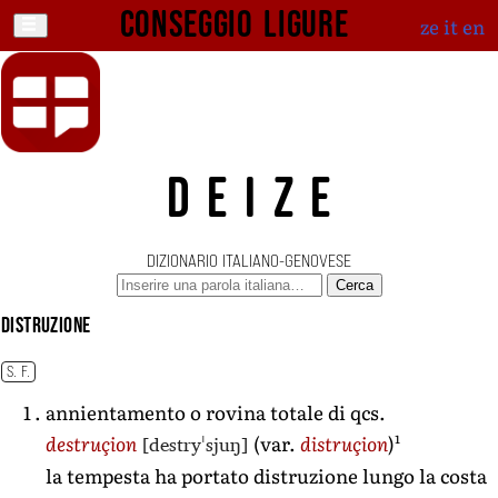
Conseggio ligure
ze
it
en
DEIZE
DIZIONARIO ITALIANO-GENOVESE
Cerca
distruzione
S. F.
annientamento o rovina totale di qcs.
1
[destryˈsjuŋ]
destruçion
(var.
distruçion
)
la tempesta ha portato distruzione lungo la costa