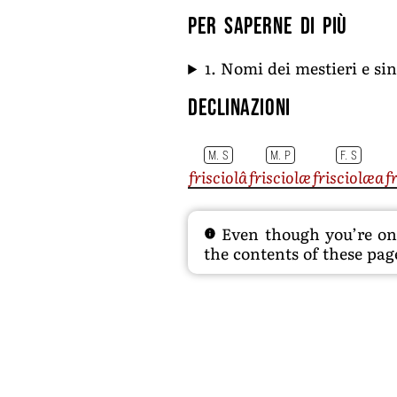
Per saperne di più
1. Nomi dei mestieri e s
Declinazioni
M. S
M. P
F. S
frisciolâ
frisciolæ
frisciolæa
f
Even though you’re on t
the contents of these page