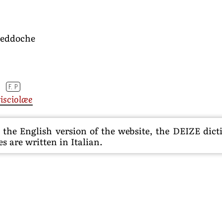
ineddoche
F. P
risciolæe
he English version of the website, the DEIZE dictio
s are written in Italian.