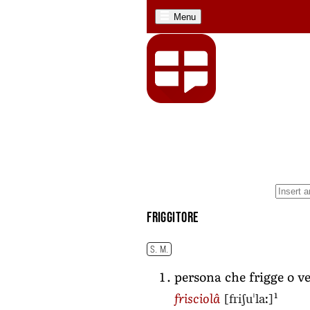
Menu
friggitore
S. M.
persona che frigge o ve
[friʃuˈlaː]
1
frisciolâ