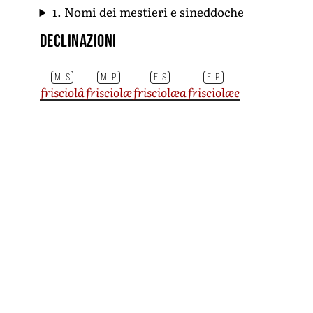
1. Nomi dei mestieri e sineddoche
Declinazioni
M. S
M. P
F. S
F. P
frisciolâ
frisciolæ
frisciolæa
frisciolæe