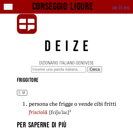
Conseggio ligure
ze
it
en
DEIZE
DIZIONARIO ITALIANO-GENOVESE
Cerca
friggitore
S. M.
persona che frigge o vende cibi fritti
1
[friʃuˈlaː]
frisciolâ
Per saperne di più