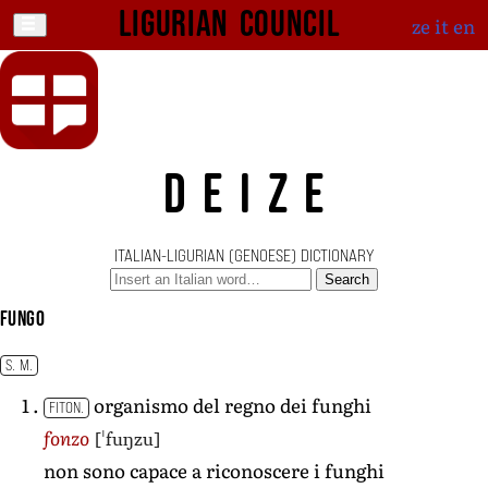
Ligurian Council
ze
it
en
DEIZE
ITALIAN-LIGURIAN (GENOESE) DICTIONARY
Search
fungo
S. M.
organismo del regno dei funghi
FITON.
[ˈfuŋzu]
fonzo
non sono capace a riconoscere i funghi