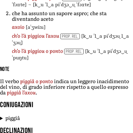
ˈfɔːrte]
~
[k‿u ˈl‿a piˈdʒɔ‿u̯ ˈfɔːrte]
che ha assunto un sapore aspro; che sta
diventando aceto
[aˈʒwiːu]
axoio
[k‿u ˈl‿a piˈdʒɔu̯ l‿a
ch’o l’à piggiou l’axou
PROP. REL.
ˈʒɔu̯]
[k‿u ˈl‿a piˈdʒɔ‿u̯
ch’o l’à piggiou o ponto
PROP. REL.
ˈpuŋtu]
Note
Il verbo
piggiâ o ponto
indica un leggero inacidimento
del vino, di grado inferiore rispetto a quello espresso
da
piggiâ l’axou
.
Coniugazioni
piggiâ
Declinazioni