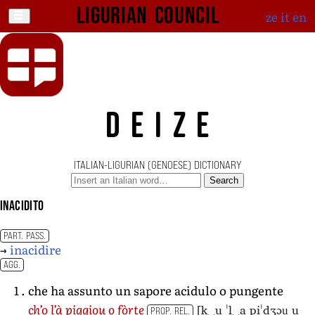
Ligurian Council
ze
it
en
DEIZE
ITALIAN-LIGURIAN (GENOESE) DICTIONARY
Search
inacidito
PART. PASS.
→
inacidire
AGG.
che ha assunto un sapore acidulo o pungente
[k‿u ˈl‿a piˈdʒɔu̯ u
ch’o l’à piggiou o fòrte
PROP. REL.