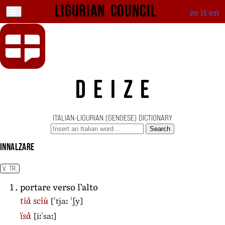
Ligurian Council
ze
it
en
DEIZE
ITALIAN-LIGURIAN (GENOESE) DICTIONARY
Search
innalzare
V. TR.
portare verso l’alto
[ˈtjaː ˈʃy]
tiâ sciù
[iːˈsaː]
ïsâ