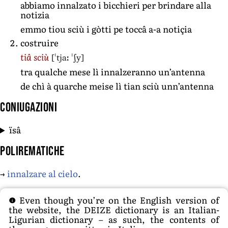
abbiamo innalzato i bicchieri per brindare alla
notizia
emmo tiou sciù i gòtti pe toccâ a-a notiçia
costruire
[ˈtjaː ˈʃy]
tiâ sciù
tra qualche mese lì innalzeranno un’antenna
de chì à quarche meise lì tian sciù unn’antenna
Coniugazioni
ïsâ
Polirematiche
→
innalzare al cielo
.
Even though you’re on the English version of
the website, the DEIZE dictionary is an Italian-
Ligurian dictionary – as such, the contents of