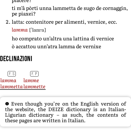
ti m’â pòrti unna lammetta de sugo de cornaggin,
pe piaxei?
latta: contenitore per alimenti, vernice, ecc.
[ˈlamˑa]
lamma
ho comprato un’altra una lattina di vernice
ò accattou unn’atra lamma de vernixe
Declinazioni
F. S
F. P
lamma
lamme
lammetta
lammette
Even though you’re on the English version of
the website, the DEIZE dictionary is an Italian-
Ligurian dictionary – as such, the contents of
these pages are written in Italian.