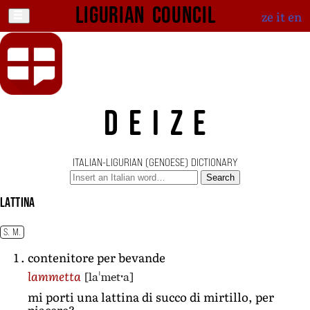
Ligurian Council
ze
it
en
DEIZE
ITALIAN-LIGURIAN (GENOESE) DICTIONARY
Search
lattina
S. M.
contenitore per bevande
[laˈmetˑa]
lammetta
mi porti una lattina di succo di mirtillo, per
piacere?