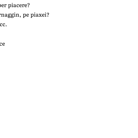
per piacere?
rnaggin, pe piaxei?
cc.
ce