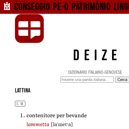
Conseggio pe-o
patrimònio ling
DEIZE
DIZIONARIO ITALIANO-GENOVESE
Cerca
lattina
S. M.
contenitore per bevande
[laˈmetˑa]
lammetta