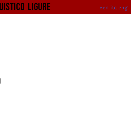
uistico
ligure
zen
ita
eng