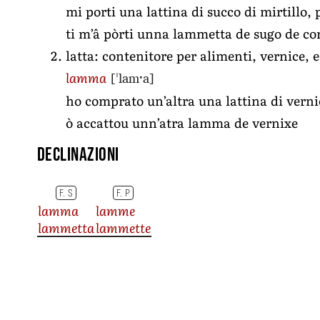
mi porti una lattina di succo di mirtillo, 
ti m’â pòrti unna lammetta de sugo de co
latta: contenitore per alimenti, vernice, e
[ˈlamˑa]
lamma
ho comprato un’altra una lattina di verni
ò accattou unn’atra lamma de vernixe
Declinazioni
F. S
F. P
lamma
lamme
lammetta
lammette