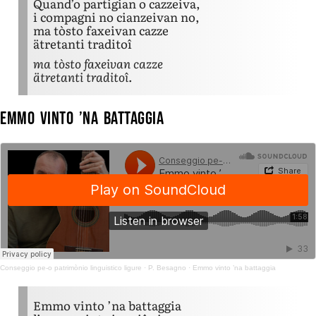
Quand’o partigian o cazzeiva,
i compagni no cianzeivan no,
ma tòsto faxeivan cazze
ätretanti traditoî
ma tòsto faxeivan cazze
ätretanti traditoî.
Emmo vinto ’na battaggia
Conseggio pe-o patrimònio linguistico ligure
·
P. Besagno · Emmo vinto ’na battaggia
Emmo vinto ’na battaggia