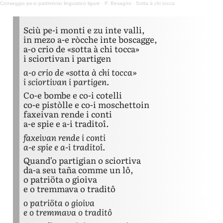
Conseggio pe-o patrimònio linguistico ligure
·
P. Besagno · Sotta à chi tocca
Sciù pe-i monti e zu inte valli,
in mezo a-e ròcche inte boscagge,
a-o crio de «sotta à chi tocca»
i sciortivan i partigen
a-o crio de «sotta à chi tocca»
i sciortivan i partigen.
Co-e bombe e co-i cotelli
co-e pistòlle e co-i moschettoin
faxeivan rende i conti
a-e spie e a-i traditoî.
faxeivan rende i conti
a-e spie e a-i traditoî.
Quand’o partigian o sciortiva
da-a seu taña comme un lô,
o patriöta o gioiva
e o tremmava o traditô
o patriöta o gioiva
e o tremmava o traditô