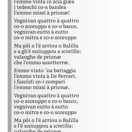
l’emmo vinta in sciâ giæa
i tedeschi co-a bandea
l’emmo missi à prionæ!
Vegnivan quattro à quattro
co-o scceuppo e co-o bacco,
vegnivan eutto à eutto
co-o mitra e co-o scceuppo
Ma pöi o l’é arriou o Balilla
e a gh’é scciuppou a
scintilla
:
valanghe de prionæ
che l’emmo assotterræ.
Emmo vinto ’na battaggia
l’emmo vinta à De Ferrari,
i fascisti co-i compari
l’emmo missi à prionæ.
Vegnivan quattro à quattro
co-o scceuppo e co-o bacco,
vegnivan eutto à eutto
co-o mitra e co-o scceuppo
Ma pöi o l’é arriou o Balilla
e l’é scciuppou a
scintilla
:
valanghe de prionæ