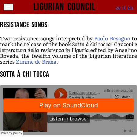
Ligurian Council
ze
it
en
Resistance songs
Two resistance songs interpreted by
Paolo Besagno
t
mark the release of the book
Sotta à chi tocca! Canzoni e
letteratura della resistenza in Liguria
edited by Anselm
Roveda, the twelfth volume of the Ligurian literature
series
Zimme de Braxa
.
Sotta à chi tocca