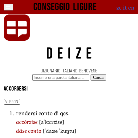
Conseggio ligure
ze
it
en
DEIZE
DIZIONARIO ITALIANO-GENOVESE
Cerca
accorgersi
V. PRON.
rendersi conto di qcs.
[aˈkɔːrzise]
accòrzise
[ˈdaːse ˈkuŋtu]
dâse conto