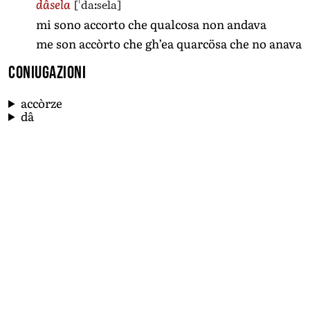
[ˈdaːsela]
dâsela
mi sono accorto che qualcosa non andava
me son accòrto che gh’ea quarcösa che no anava
Coniugazioni
accòrze
dâ