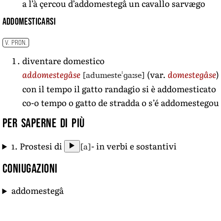
a l’à çercou d’addomestegâ un cavallo sarvægo
addomesticarsi
V. PRON.
diventare domestico
[adumesteˈɡaːse]
addomestegâse
(var.
domestegâse
)
con il tempo il gatto randagio si è addomesticato
co-o tempo o gatto de stradda o s’é addomestegou
Per saperne di più
[a]
1. Prostesi di
- in verbi e sostantivi
Coniugazioni
addomestegâ