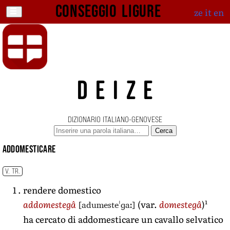
Conseggio ligure
ze
it
en
DEIZE
DIZIONARIO ITALIANO-GENOVESE
Cerca
addomesticare
V. TR.
rendere domestico
1
[adumesteˈɡaː]
addomestegâ
(var.
domestegâ
)
ha cercato di addomesticare un cavallo selvatico