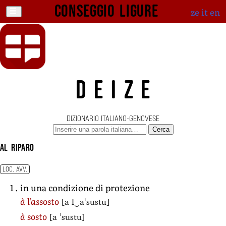
Conseggio ligure
ze
it
en
DEIZE
DIZIONARIO ITALIANO-GENOVESE
Cerca
al riparo
LOC. AVV.
in una condizione di protezione
[a l‿aˈsustu]
à l’assosto
[a ˈsustu]
à sosto