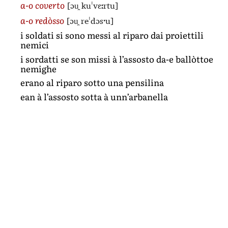
[ɔu̯ kuˈvɛːrtu]
a-o coverto
[ɔu̯ reˈdɔsˑu]
a-o redòsso
i soldati si sono messi al riparo dai proiettili
nemici
i sordatti se son missi à l’assosto da-e ballòttoe
nemighe
erano al riparo sotto una pensilina
ean à l’assosto sotta à unn’arbanella