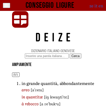
Conseggio ligure
ze
it
en
DEIZE
DIZIONARIO ITALIANO-GENOVESE
Cerca
ampiamente
AVV.
in grande quantità, abbondantemente
[aˈreːu]
areo
[iŋ kwaŋtiˈtɛː]
in quantitæ
[a reˈbukˑu]
à rebocco