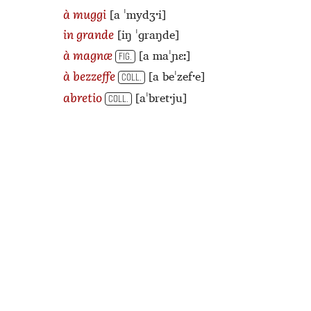
[a ˈmydʒˑi]
à muggi
[iŋ ˈɡraŋde]
in grande
[a maˈɲɛː]
à magnæ
FIG.
[a beˈzefˑe]
à bezzeffe
COLL.
[aˈbretˑju]
abretio
COLL.