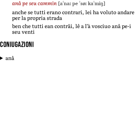
[aˈnaː pe ˈsøː kaˈmiŋ]
anâ pe seu cammin
anche se tutti erano contrari, lei ha voluto andare
per la propria strada
ben che tutti ean conträi, lê a l’à vosciuo anâ pe-i
seu venti
Coniugazioni
anâ