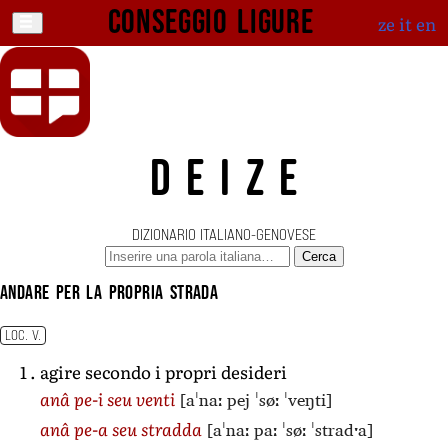
Conseggio ligure
ze
it
en
DEIZE
DIZIONARIO ITALIANO-GENOVESE
Cerca
andare per la propria strada
LOC. V.
agire secondo i propri desideri
[aˈnaː pej ˈsøː ˈveŋti]
anâ pe-i seu venti
[aˈnaː paː ˈsøː ˈstradˑa]
anâ pe-a seu stradda