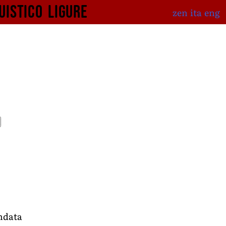
uistico
ligure
zen
ita
eng
ndata