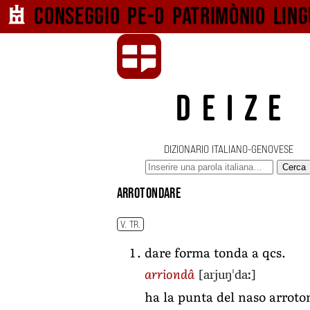
Conseggio pe-o
patrimònio ling
DEIZE
DIZIONARIO ITALIANO-GENOVESE
Cerca
arrotondare
V. TR.
dare forma tonda a qcs.
[arjuŋˈdaː]
arriondâ
ha la punta del naso arroto