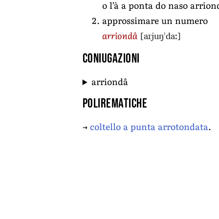
o l’à a ponta do naso arrion
approssimare un numero
[arjuŋˈdaː]
arriondâ
Coniugazioni
arriondâ
Polirematiche
→
coltello a punta arrotondata
.