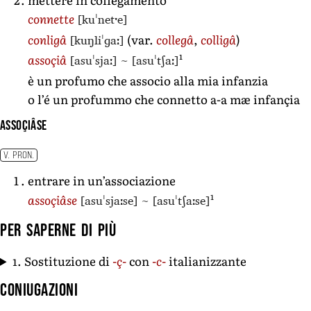
[kuˈnetˑe]
connette
[kuŋliˈɡaː]
conligâ
(var.
collegâ
,
colligâ
)
1
[asuˈsjaː]
~
[asuˈtʃaː]
assoçiâ
è un profumo che associo alla mia infanzia
o l’é un profummo che connetto a-a mæ infançia
assoçiâse
V. PRON.
entrare in un’associazione
1
[asuˈsjaːse]
~
[asuˈtʃaːse]
assoçiâse
Per saperne di più
1. Sostituzione di
-ç-
con
-c-
italianizzante
Coniugazioni