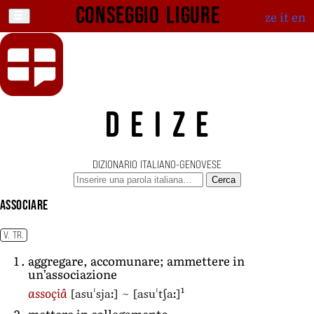
Conseggio ligure
ze
it
en
DEIZE
DIZIONARIO ITALIANO-GENOVESE
Cerca
associare
V. TR.
aggregare, accomunare; ammettere in
un’associazione
1
[asuˈsjaː]
~
[asuˈtʃaː]
assoçiâ
mettere in collegamento