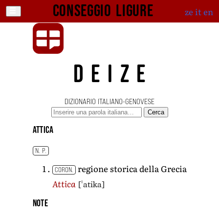
Conseggio ligure
ze
it
en
DEIZE
DIZIONARIO ITALIANO-GENOVESE
Cerca
Attica
N. P.
regione storica della Grecia
CORON.
[ˈatika]
Attica
Note