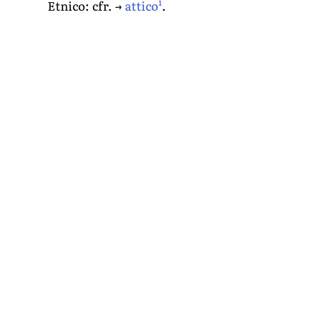
1
Etnico: cfr. →
attico
.